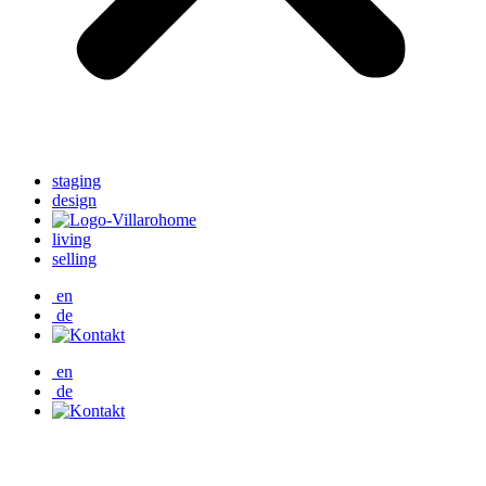
staging
design
living
selling
en
de
en
de