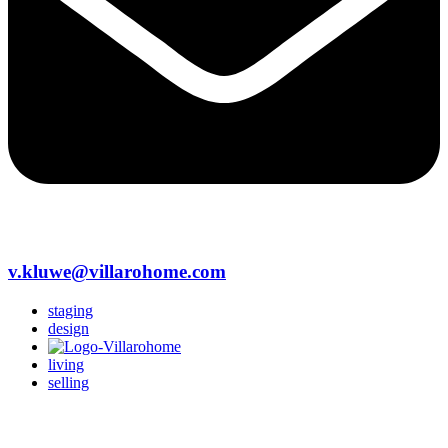
v.kluwe@villarohome.com
staging
design
living
selling