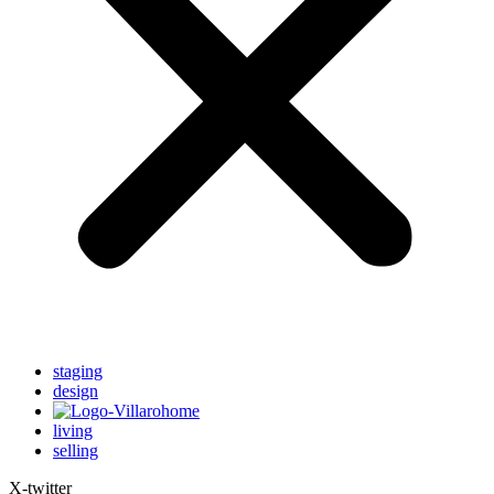
staging
design
living
selling
X-twitter