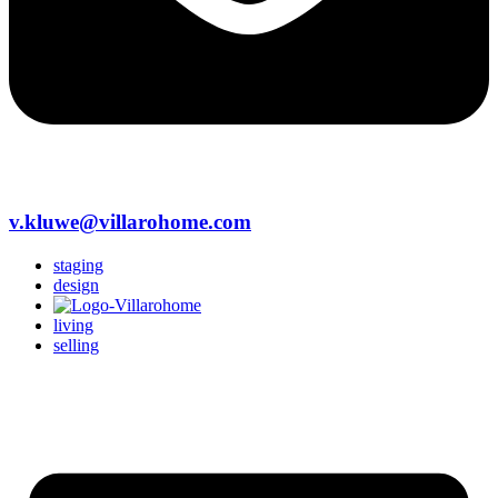
v.kluwe@villarohome.com
staging
design
living
selling