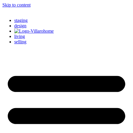
Skip to content
staging
design
living
selling