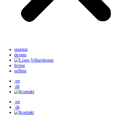
staging
design
living
selling
en
de
en
de