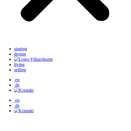
staging
design
living
selling
en
de
en
de